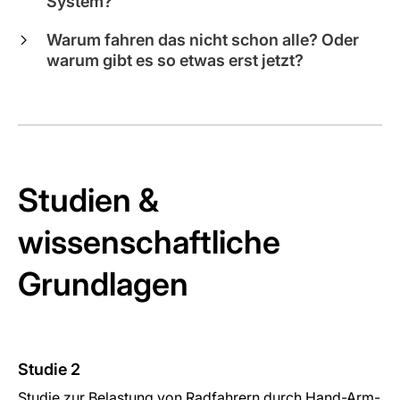
System?
Warum fahren das nicht schon alle? Oder
warum gibt es so etwas erst jetzt?
Studien &
wissenschaftliche
Grundlagen
Studie 2
St
Studie zur Belastung von Radfahrern durch Hand-Arm-
Un