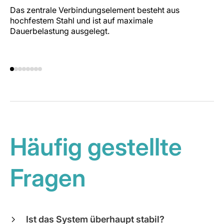
Das zentrale Verbindungselement besteht aus
De
hochfestem Stahl und ist auf maximale
Wä
Dauerbelastung ausgelegt.
Br
Fa
Häufig gestellte
Fragen
Ist das System überhaupt stabil?